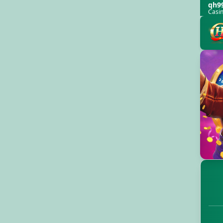
qh9
Casin
29/06
29/06
29/06
29/06
29/06