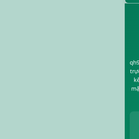
29/06
29/06
29/06
29/06
29/06
29/06
29/06
29/06
29/06
qh9
29/06
trự
29/06
k
29/06
mậ
29/06
29/06
29/06
29/06
29/06
29/06
29/06