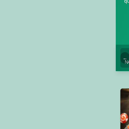
qu
←
N