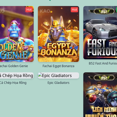
Hot
Hot
B52 Fast And Furio
achai Golden Genie
Fachai Egypt Bonanza
Cá Chép Họa Rồng
Epic Gladiators