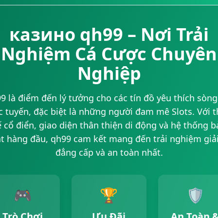
/2026 NguyenM*** no hu 32,500,000 VND 🎰
/2026 NguyenT*** no hu 75,500,000 VND 💥
/2026 NguyenL*** thang lon 2,700,000 VND 🔥
казино qh99 – Nơi Trải
/2026 NguyenTr*** thang lon 7,600,000 VND 🔥
Nghiệm Cá Cược Chuyên
/2026 NguyenLa*** no hu 61,500,000 VND 💥
/2026 NguyenC*** nhan hoan tra 700,000 VND 🔄
Nghiệp
/2026 NguyenTa*** thang lon 900,000 VND 🏆
/2026 NguyenCa*** nhan hoan tra 500,000 VND 💵
/2026 NguyenLu*** no hu 55,500,000 VND 🚀
9 là điểm đến lý tưởng cho các tín đồ yêu thích sòng
/2026 NguyenMa*** nhan hoan tra 100,000 VND 🎊
c tuyến, đặc biệt là những người đam mê Slots. Với t
/2026 NguyenCao*** rut tien thanh cong 350,000 VND 💸
ế cổ điển, giao diện thân thiện di động và hệ thống b
/2026 NguyenTaM*** thang lon 10,000,000 VND 🏆
t hàng đầu, qh99 cam kết mang đến trải nghiệm giải 
/2026 NguyenD*** thang lon 3,700,000 VND 🔥
đẳng cấp và an toàn nhất.
/2026 NguyenDa*** nhan hoan tra 600,000 VND 🎊
/2026 NguyenTo*** thang lon 15,000,000 VND 💰
/2026 NguyenV*** thang lon 5,200,000 VND 🏆
/2026 NguyenLaM*** rut tien thanh cong 5,550,000 VND 🏦
🎮
🏆
🛡️
/2026 NguyenLaMi*** nhan thuong 450,000 VND ✨
/2026 NguyenTon*** nhan hoan tra 550,000 VND 🔄
Trò Chơi
Ưu Đãi
An Toàn 