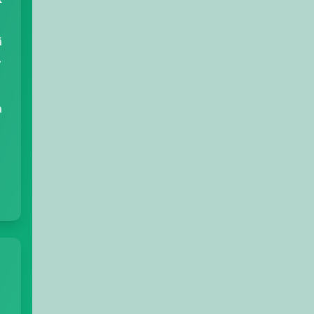
ã
,
a