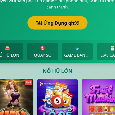
yền và khám phá kho game Slots phong phú, tỷ lệ trả thư
cạnh tranh.
Tải Ứng Dụng qh99
🎰
🎯
🐟
🃏
Ổ HŨ LỚN
QUAY SỐ
GAME BẮN CÁ
LIVE C
NỔ HŨ LỚN
Hot